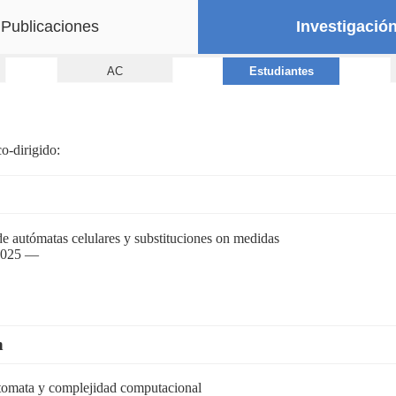
Publicaciones
Investigació
AC
Estudiantes
o-dirigido:
 autómatas celulares y substituciones on medidas
2025 —
n
tomata y complejidad computacional